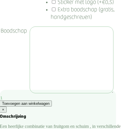
Sticker met logo (+€0,5)
Extra boodschap (gratis,
handgeschreven)
Boodschap
Haribo
Toevoegen aan winkelwagen
Krokodillen
×
5,5g
Omschrijving
aantal
Een heerlijke combinatie van fruitgom en schuim , in verschillende