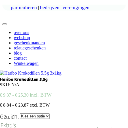
Ga
particulieren
bedrijven
verenigingen
|
|
naar
inhoud
Toggle
Navigatie
over ons
webshop
geschenkmanden
relatiegeschenken
blog
contact
Winkelwagen
Haribo Krokodillen 5,5g
SKU:
N/A
Prijsklasse:
incl. BTW
€
9,37
-
€
25,30
€ 9,37
tot
€ 8,84 - € 23,87 excl. BTW
€ 25,30
Gewicht
Extra's