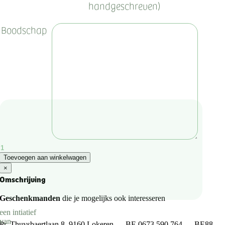
handgeschreven)
Boodschap
Frisia
Toevoegen aan winkelwagen
Zure
×
Cola
Omschrijving
Tutters
Geschenkmanden
die je mogelijks ook interesseren
3kg
aantal
Pr. Thuysbaertlaan 8, 9160 Lokeren — BE 0673.590.764 — BE88