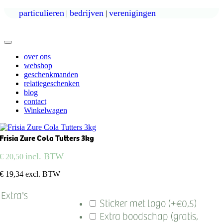
Ga
particulieren
bedrijven
verenigingen
|
|
naar
inhoud
Toggle
Navigatie
over ons
webshop
geschenkmanden
relatiegeschenken
blog
contact
Winkelwagen
Frisia Zure Cola Tutters 3kg
incl. BTW
€
20,50
€ 19,34 excl. BTW
Extra's
Sticker met logo (+€0,5)
Extra boodschap (gratis,